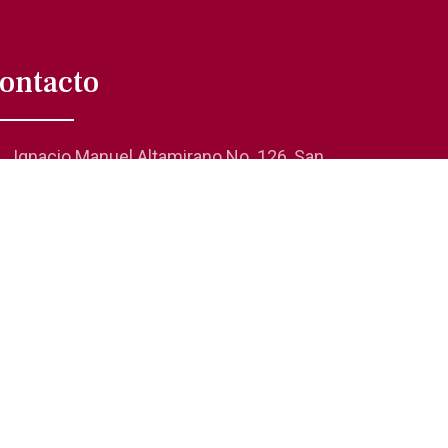
ontacto
Ignacio Manuel Altamirano No. 126, San
Rafael 06470, Cuauhtémoc, CDMX
01 (55) 5705-0624
comunicacionsocial@laanda.org.mx