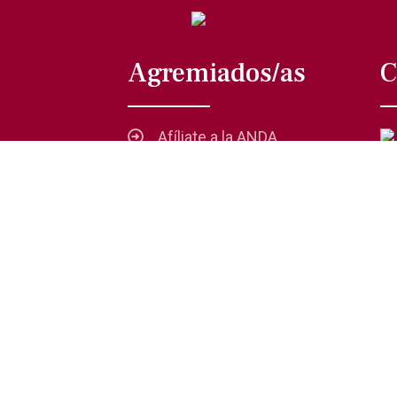
Agremiados/as
C
Afíliate a la ANDA
La voz del actor
Trámites y servicios
Buzón de comentarios,
quejas y sugerencias
 Privacidad