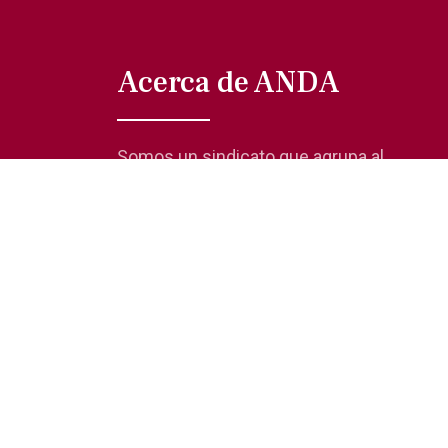
Acerca de ANDA
Somos un sindicato que agrupa al
gremio actoral en México, en todas sus
especialidades, velando por los
intereses de nuestros afiliados.
© 2019 Asociación Nacional de Actores
Aviso de