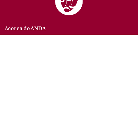
Acerca de ANDA
Somos un sindicato que agrupa al gremio actoral en
México, en todas sus especialidades, velando por
los intereses de nuestros afiliados.
Agremiados/as
Afíliate a la ANDA
La voz del actor
Trámites y servicios