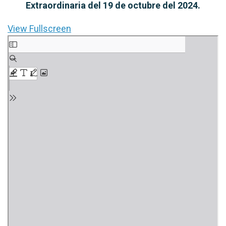
Extraordinaria del 19 de octubre del 2024.
View Fullscreen
Saltar
al
contenido
del
PDF