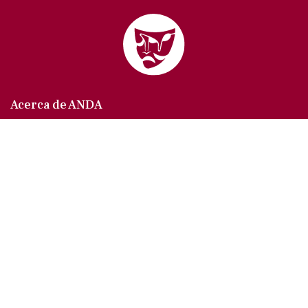
Acerca de ANDA
Somos un sindicato que agrupa al gremio actoral en
México, en todas sus especialidades, velando por
los intereses de nuestros afiliados.
Agremiados/as
Afíliate a la ANDA
La voz del actor