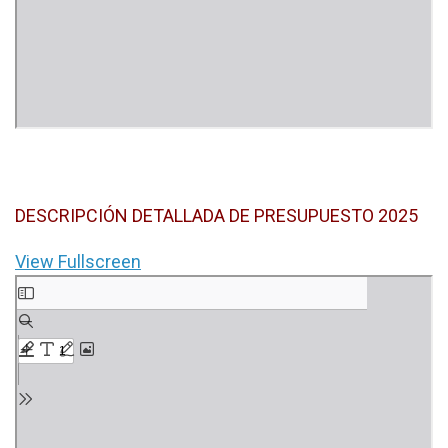
DESCRIPCIÓN DETALLADA DE PRESUPUESTO 2025
View Fullscreen
Saltar
al
contenido
del
PDF