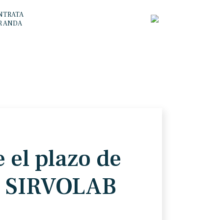
NTRATA
R ANDA
 el plazo de
en SIRVOLAB