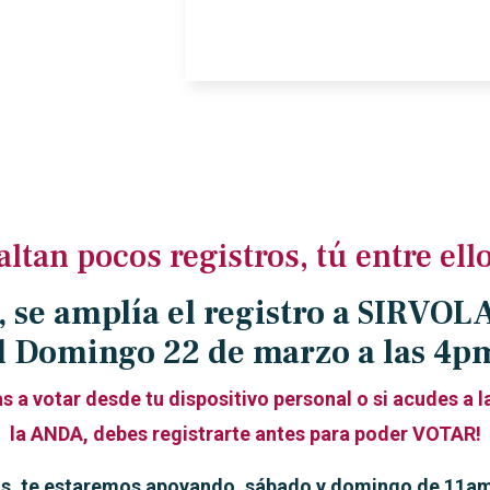
altan pocos registros, tú entre ell
, se amplía el registro a SIRVO
l
Domingo 22 de marzo
a las 4p
as a votar desde tu dispositivo personal o si acudes a l
la ANDA,
debes registrarte antes para poder VOTAR!
as, te estaremos apoyando,
sábado y domingo de 11am.