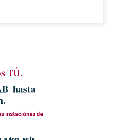
os TÚ.
LAB hasta
m.
as instaciónes de
 a 4pm. en la