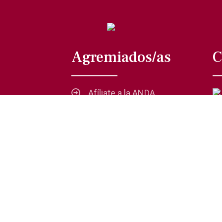
Agremiados/as
C
Afíliate a la ANDA
La voz del actor
Trámites y servicios
Buzón de comentarios,
quejas y sugerencias
 Privacidad