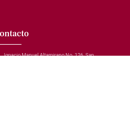
ontacto
Ignacio Manuel Altamirano No. 126, San
Rafael 06470, Cuauhtémoc, CDMX
01 (55) 5705-0624
comunicacionsocial@laanda.org.mx