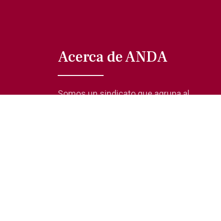
Acerca de ANDA
Somos un sindicato que agrupa al
gremio actoral en México, en todas sus
especialidades, velando por los
intereses de nuestros afiliados.
© 2019 Asociación Nacional de Actores
Aviso de