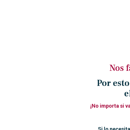
Nos f
Por esto
e
¡No importa si v
Si lo necesit