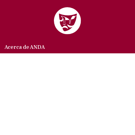
Acerca de ANDA
Somos un sindicato que agrupa al gremio actoral en
México, en todas sus especialidades, velando por
los intereses de nuestros afiliados.
Agremiados/as
Afíliate a la ANDA
La voz del actor