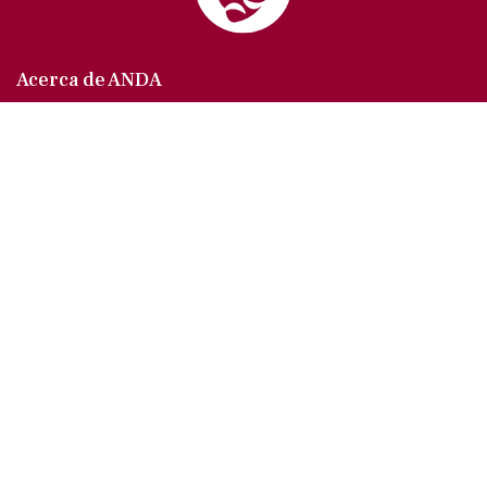
Acerca de ANDA
Somos un sindicato que agrupa al gremio actoral en
México, en todas sus especialidades, velando por
los intereses de nuestros afiliados.
Agremiados/as
Afíliate a la ANDA
La voz del actor
Trámites y servicios
Buzón de comentarios, quejas y sugerencias