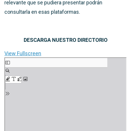
relevante que se pudiera presentar podrán
consultarla en esas plataformas.
DESCARGA NUESTRO DIRECTORIO
View Fullscreen
Saltar
al
contenido
del
PDF