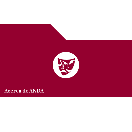
Acerca de ANDA
Somos un sindicato que agrupa al gremio actoral en
México, en todas sus especialidades, velando por
los intereses de nuestros afiliados.