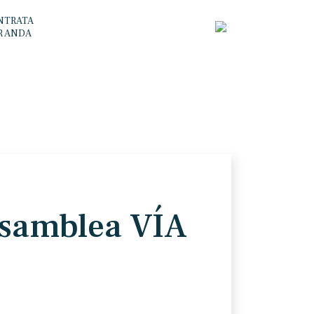
NTRATA
R ANDA
Asamblea VÍA