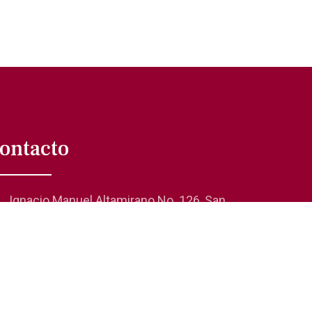
ontacto
Ignacio Manuel Altamirano No. 126, San
Rafael 06470, Cuauhtémoc, CDMX
01 (55) 5705-0624
comunicacionsocial@laanda.org.mx