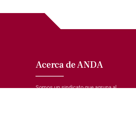
Acerca de ANDA
Somos un sindicato que agrupa al
gremio actoral en México, en todas sus
especialidades, velando por los
intereses de nuestros afiliados.