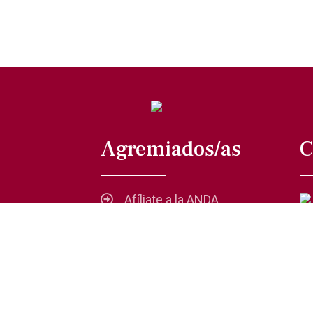
Agremiados/as
C
Afíliate a la ANDA
La voz del actor
Trámites y servicios
Buzón de comentarios,
quejas y sugerencias