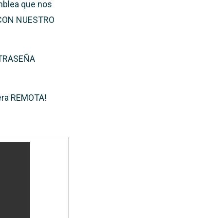
mblea que nos
 CON NUESTRO
ONTRASEÑA
nera REMOTA!