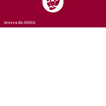
Acerca de ANDA
Somos un sindicato que agrupa al gremio actoral en
México, en todas sus especialidades, velando por
los intereses de nuestros afiliados.
Agremiados/as
Afíliate a la ANDA
La voz del actor
Trámites y servicios