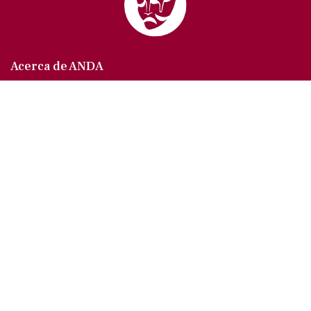
Acerca de ANDA
Somos un sindicato que agrupa al gremio actoral en
México, en todas sus especialidades, velando por
los intereses de nuestros afiliados.
Agremiados/as
Afíliate a la ANDA
La voz del actor
Trámites y servicios