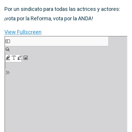
Por un sindicato para todas las actrices y actores:
¡vota por la Reforma, vota por la ANDA!
View Fullscreen
Saltar
al
contenido
del
PDF