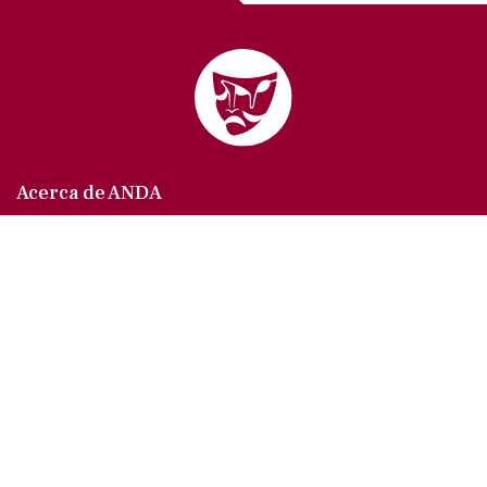
Acerca de ANDA
Somos un sindicato que agrupa al gremio actoral en
México, en todas sus especialidades, velando por
los intereses de nuestros afiliados.
Agremiados/as
Afíliate a la ANDA