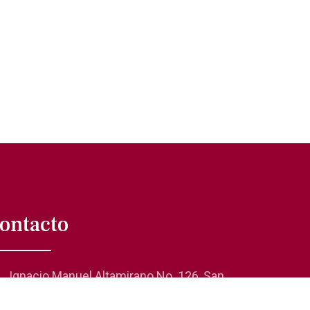
ontacto
Ignacio Manuel Altamirano No. 126, San
Rafael 06470, Cuauhtémoc, CDMX