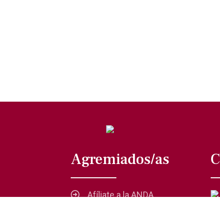
Agremiados/as
C
Afíliate a la ANDA
La voz del actor