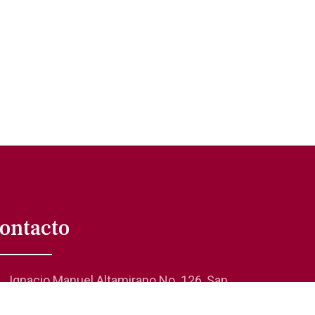
ontacto
Ignacio Manuel Altamirano No. 126, San
Rafael 06470, Cuauhtémoc, CDMX