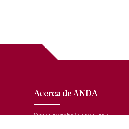
Acerca de ANDA
Somos un sindicato que agrupa al
gremio actoral en México, en todas sus