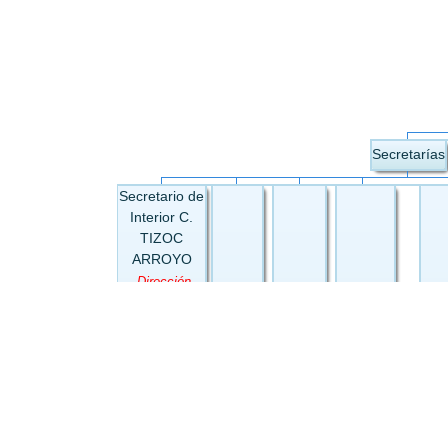
Secretarías
Secretario de
Interior C.
TIZOC
ARROYO
-Dirección
Administrativa
-Recursos
Humanos -
Sistemas -
Sistema
Infantil -
Centro de
Capacitación