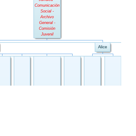
Comunicación
Social -
Archivo
General -
Comisión
Juvenil
Alice