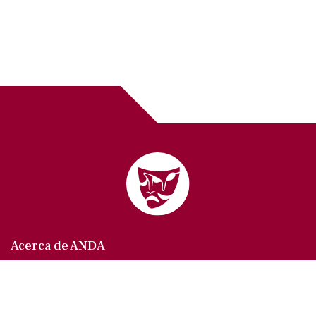
Acerca de ANDA
Somos un sindicato que agrupa al gremio actoral en
México, en todas sus especialidades, velando por