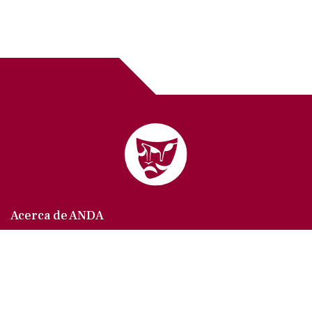
Acerca de ANDA
Somos un sindicato que agrupa al gremio actoral en
México, en todas sus especialidades, velando por
los intereses de nuestros afiliados.