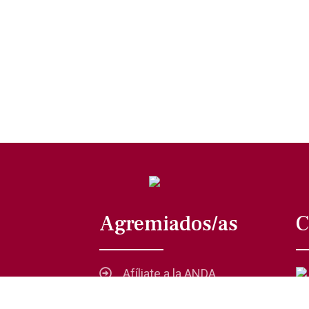
Agremiados/as
C
Afíliate a la ANDA
La voz del actor