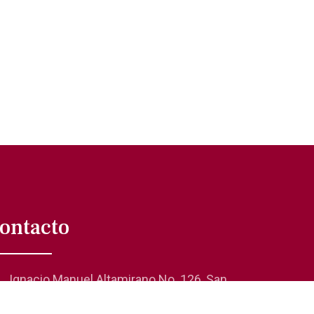
ontacto
Ignacio Manuel Altamirano No. 126, San
Rafael 06470, Cuauhtémoc, CDMX