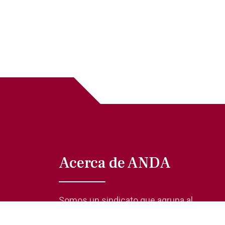
Acerca de ANDA
Somos un sindicato que agrupa al
gremio actoral en México, en todas sus