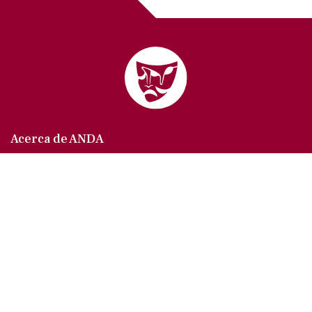
Acerca de ANDA
Somos un sindicato que agrupa al gremio actoral en
México, en todas sus especialidades, velando por
los intereses de nuestros afiliados.
Agremiados/as