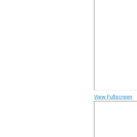
View Fullscreen
Saltar
al
contenido
del