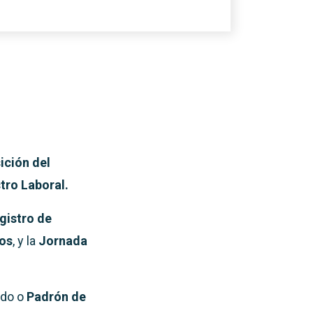
ición del
stro Laboral.
gistro de
tos
, y la
Jornada
ado o
Padrón de