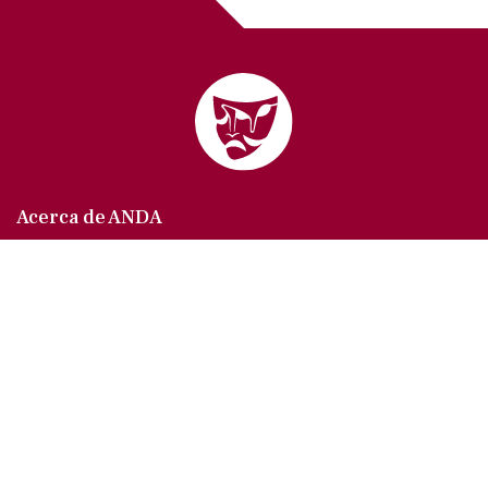
Acerca de ANDA
Somos un sindicato que agrupa al gremio actoral en
México, en todas sus especialidades, velando por
los intereses de nuestros afiliados.
Agremiados/as