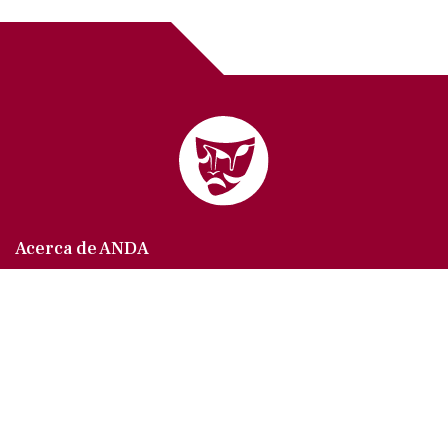
Acerca de ANDA
Somos un sindicato que agrupa al gremio actoral en
México, en todas sus especialidades, velando por
los intereses de nuestros afiliados.
Agremiados/as