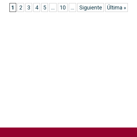
1
2
3
4
5
...
10
...
Siguiente
Última »