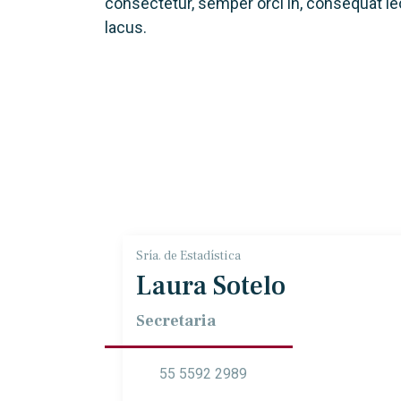
consectetur, semper orci in, consequat le
lacus.
Sría. de Estadística
Laura Sotelo
Secretaria
55 5592 2989