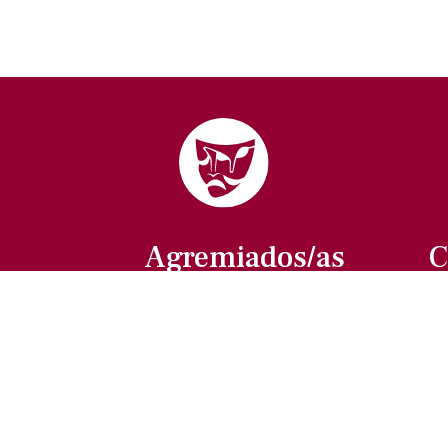
Agremiados/as
C
Afíliate a la ANDA
La voz del actor
Trámites y servicios
Buzón de comentarios,