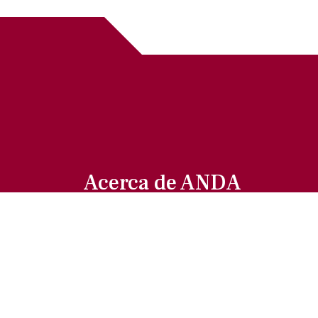
Acerca de ANDA
Somos un sindicato que agrupa al
gremio actoral en México, en todas sus
especialidades, velando por los
intereses de nuestros afiliados.