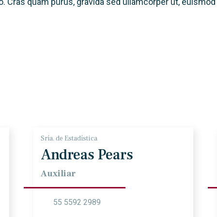
o. Cras quam purus, gravida sed ullamcorper ut, euismod
Sría. de Estadística
Andreas Pears
Auxiliar
55 5592 2989